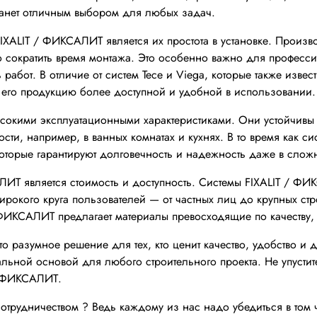
танет отличным выбором для любых задач.
IXALIT / ФИКСАЛИТ является их простота в установке. Произ
о сократить время монтажа. Это особенно важно для професс
ь работ. В отличие от систем Тесе и Viega, которые также изв
 его продукцию более доступной и удобной в использовании.
ысокими эксплуатационными характеристиками. Они устойчивы 
и, например, в ванных комнатах и кухнях. В то время как сис
оторые гарантируют долговечность и надежность даже в слож
ИТ является стоимость и доступность. Системы FIXALIT / Ф
ирокого круга пользователей — от частных лиц до крупных стр
/ ФИКСАЛИТ
предлагает материалы превосходящие по качеству,
 разумное решение для тех, кто ценит качество, удобство и 
ьной основой для любого строительного проекта. Не упустит
 / ФИКСАЛИТ.
сотрудничеством ? Ведь каждому из нас надо убедиться в том 